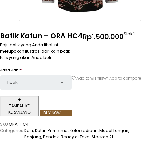
Stok 1
Batik Katun – ORA HC4
Rp
1.500.000
Baju batik yang Anda lihat ini
merupakan ilustrasi dari kain batik
tulis yang akan Anda beli.
Jasa Jahit
*
Add to wishlist
Add to compare
TAMBAH KE
KERANJANG
BUY NOW
SKU:
ORA-HC4
Categories:
Kain
,
Katun Primisima
,
Ketersediaan
,
Model Lengan
,
Panjang
,
Pendek
,
Ready di Toko
,
Stockan 21