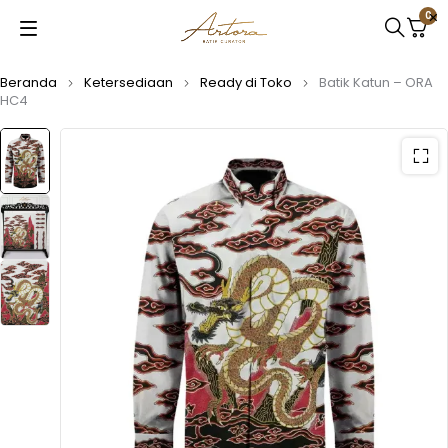
0
Beranda
Ketersediaan
Ready di Toko
Batik Katun – ORA
HC4