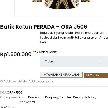
Batik Katun PERADA – ORA J506
Baju batik yang Anda lihat ini merupakan
ilustrasi dari kain batik tulis yang akan Anda
beli.
Jasa Jahit
*
Stok 1
Rp
1.600.000
TAMBAH KE KERANJANG
BUY NOW
Add to wishlist
Add to compare
SKU:
ORA-J506
Categories:
Katun Primisima
,
Panjang
,
Pendek
,
Ready di Toko
,
Stockan 21