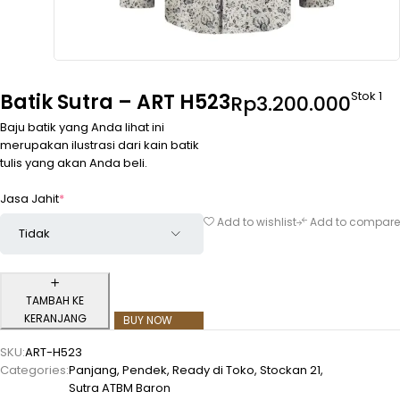
Stok 1
Batik Sutra – ART H523
Rp
3.200.000
Baju batik yang Anda lihat ini
merupakan ilustrasi dari kain batik
tulis yang akan Anda beli.
Jasa Jahit
*
Add to wishlist
Add to compare
TAMBAH KE
KERANJANG
BUY NOW
SKU:
ART-H523
Categories:
Panjang
,
Pendek
,
Ready di Toko
,
Stockan 21
,
Sutra ATBM Baron