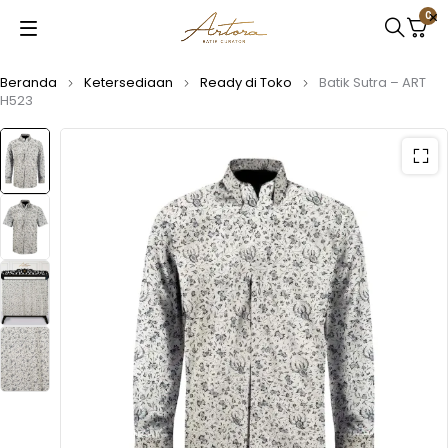
0
Beranda
Ketersediaan
Ready di Toko
Batik Sutra – ART
H523