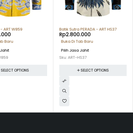
a - ART W859
Batik Sutra PERADA - ART HS37
.000
Rp
2.800.000
ab Baru
Buka Di Tab Baru
 Jahit
Pilih Jasa Jahit
W859
Sku:
ART-HS37
SELECT OPTIONS
SELECT OPTIONS