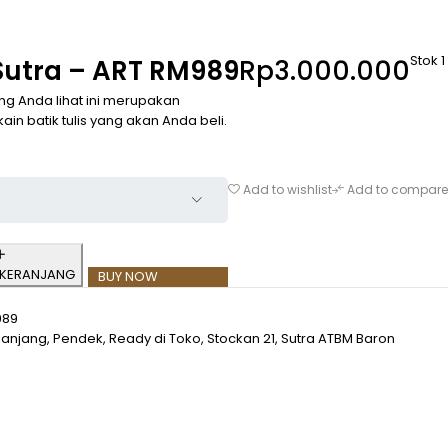
Stok 1
 Sutra – ART RM989
Rp
3.000.000
ang Anda lihat ini merupakan
 kain batik tulis yang akan Anda beli.
Add to wishlist
Add to compare
 KERANJANG
BUY NOW
989
Panjang
,
Pendek
,
Ready di Toko
,
Stockan 21
,
Sutra ATBM Baron