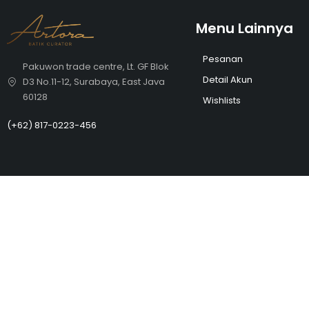
Menu Lainnya
Pesanan
Pakuwon trade centre, Lt. GF Blok
Detail Akun
D3 No.11-12, Surabaya, East Java
60128
Wishlists
(+62)
817-0223-456
Copyright © Batik Artora. All Rights Reserved development and edit
Compare
(0)