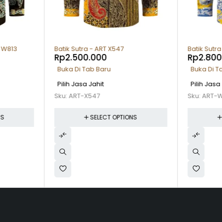
T W813
Batik Sutra - ART X547
Batik Sutr
Rp
2.500.000
Rp
2.800
Buka Di Tab Baru
Buka Di T
Pilih Jasa Jahit
Pilih Jasa
Sku:
ART-X547
Sku:
ART-
NS
SELECT OPTIONS