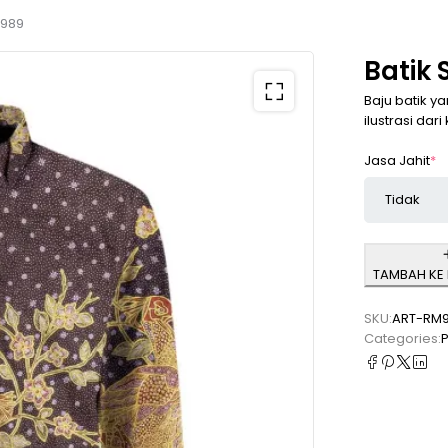
M989
Batik
Baju batik y
ilustrasi dari
Jasa Jahit
*
TAMBAH KE
SKU:
ART-RM
Categories: