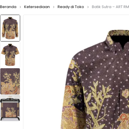
Beranda
Ketersediaan
Ready di Toko
Batik Sutra – ART R